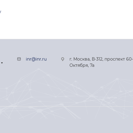
у
inr@inr.ru
г. Москва, В-312, проспект 60
Октября, 7а