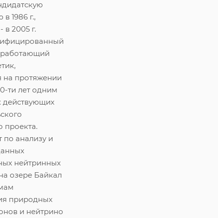
ндидатскую
в 1986 г.,
 в 2005 г.
лифицированный
 работающий
тик,
 на протяжении
0-ти лет одним
х действующих
ьского
 проекта.
 по анализу и
данных
ных нейтринных
на озере Байкал
мам
ия природных
онов и нейтрино