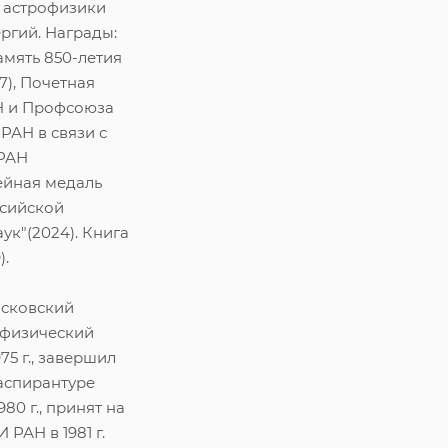
 астрофизики
ргий. Награды:
амять 850-летия
7), Почетная
Н и Профсоюза
РАН в связи с
 РАН
лейная медаль
ссийской
ук"(2024). Книга
).
сковский
физический
975 г., завершил
аспирантуре
80 г., принят на
 РАН в 1981 г.