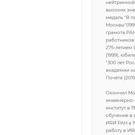
нейтринной
высоких эне
медаль "В п
Москвы"(199
грамота РА
работников 
275-летием
(1999), юби
"300 лет Ро
академии на
Почёта (2019
Окончил Мо
инженерно-
институт в 1
обучение в 
ИЯИ РАН в 19
работу в ИЯИ