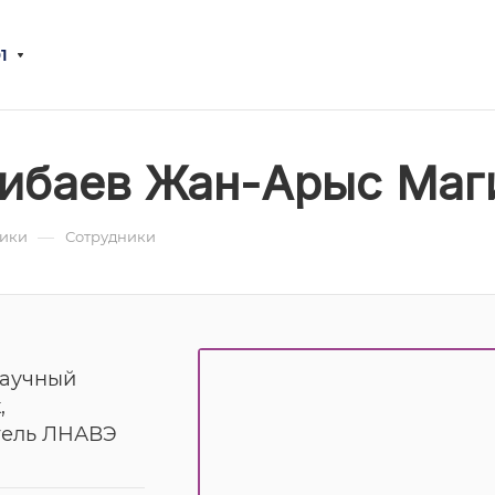
1
ибаев Жан-Арыс Маг
—
ники
Сотрудники
научный
,
тель ЛНАВЭ