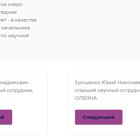
 на озеро
следние
ет - в качестве
 начальника
 по научной
ридрихович
Ерошенко Юрий Николае
ый сотрудник,
старший научный сотрудн
ОЛВЭНА
ий
Следующий