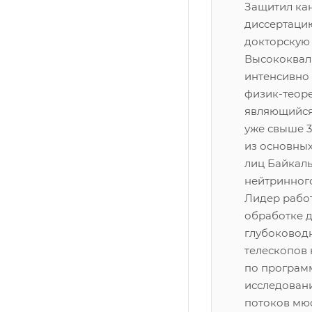
Защитил ка
диссертацию 
докторскую -
Высококва
интенсивно
физик-теоре
являющийся
уже свыше 3
из основны
лиц Байкал
нейтринного
Лидер работ
обработке 
глубоковод
телескопов 
по програм
исследован
потоков мю