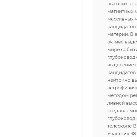
высоких эне
магнитных 
массивных ч
кандидатов 
материи. В 
активе выде
мире событи
глубоководн
выделение 
кандидатов 
нейтрино в
астрофизич
методом ре
ливней высо
создаваемо
глубоковод
телескопе B
Участник 38