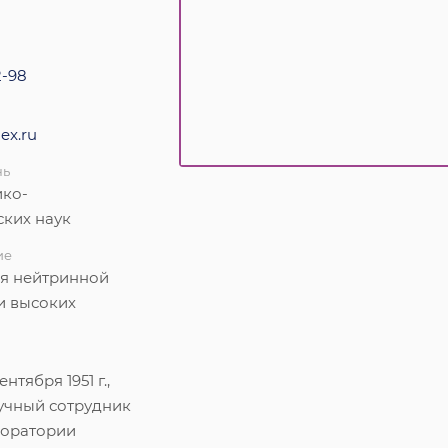
2-98
ex.ru
нь
ико-
ских наук
ие
я нейтринной
и высоких
нтября 1951 г.,
учный сотрудник
аборатории