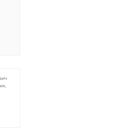
вич
ик,