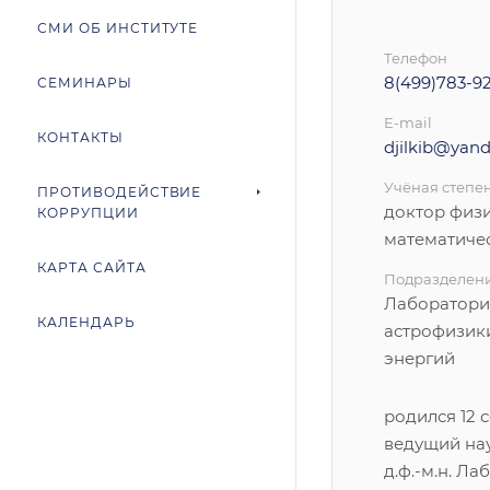
СМИ ОБ ИНСТИТУТЕ
Телефон
8(499)783-9
СЕМИНАРЫ
E-mail
КОНТАКТЫ
djilkib@yand
Учёная степе
ПРОТИВОДЕЙСТВИЕ
доктор физ
КОРРУПЦИИ
математиче
КАРТА САЙТА
Подразделен
Лаборатори
КАЛЕНДАРЬ
астрофизик
энергий
родился 12 се
ведущий на
д.ф.-м.н. Л