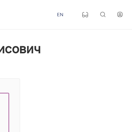
EN
исович