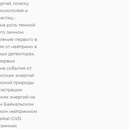
ргий, поиску
монополей и
астиц -
на роль темной
его личном
ление первого в
я от нейтрино в
ых детекторах,
первых
на события от
ысоких энергий
еской природы
гистрации
ких энергий на
м Байкальском
ном нейтринном
aikal-GVD.
 зимних