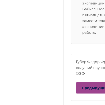
экспедиций
Байкал. По
пятнадцать л
заместителя
экспедиции
работе.
Губер Федор Ф
ведущий научн
ОЭФ
Предыдущ