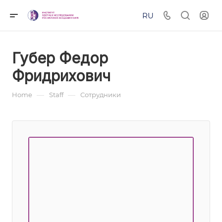
RU
Губер Федор
Фридрихович
—
—
Home
Staff
Сотрудники