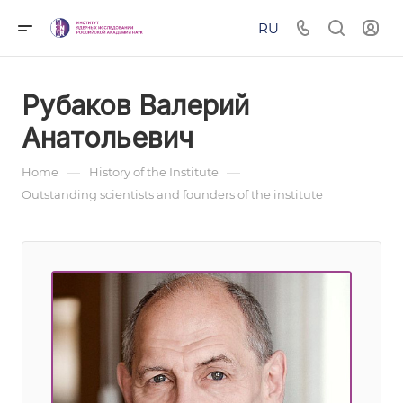
RU
Рубаков Валерий
Анатольевич
—
—
Home
History of the Institute
Outstanding scientists and founders of the institute