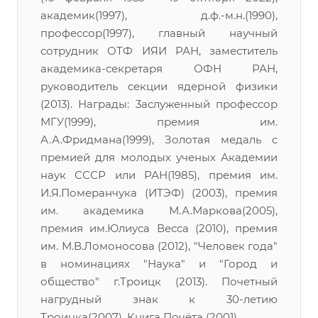
академик(1997), д.ф.-м.н.(1990),
профессор(1997), главный научный
сотрудник ОТФ ИЯИ РАН, заместитель
академика-секретаря ОФН РАН,
руководитель секции ядерной физики
(2013). Награды: 3аслуженный профессор
МГУ(1999), премия им.
А.А.Фридмана(1999), Золотая медаль с
премией для молодых ученых Академии
наук СССР или РАН(1985), премия им.
И.Я.Померанчука (ИТЭФ) (2003), премия
им. академика М.А.Маркова(2005),
премия им.Юлиуса Весса (2010), премия
им. М.В.Ломоносова (2012), "Человек года"
в номинациях "Наука" и "Город и
общество" г.Троицк (2013). Почетный
нагрудный знак к 30-летию
Троицка(2007). Книга Почёта (2001).