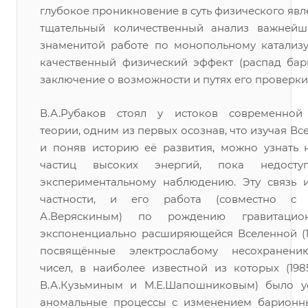
глубокое проникновение в суть физического явле
тщательный количественный анализ важнейш
знаменитой работе по монопольному катализу 
качественный физический эффект (распад бар
заключение о возможности и путях его проверки
В.А.Рубаков стоял у истоков современной
теории, одним из первых осознав, что изучая В
и поняв историю её развития, можно узнать 
частиц высоких энергий, пока недосту
экспериментальному наблюдению. Эту связь и
частности, и его работа (совместно с
А.Веряскиным) по рождению гравитаци
экспоненциально расширяющейся Вселенной (19
посвящённые электрослабому несохранен
чисел, в наиболее известной из которых (1985
В.А.Кузьминым и М.Е.Шапошниковым) было ус
аномальные процессы с изменением барионн