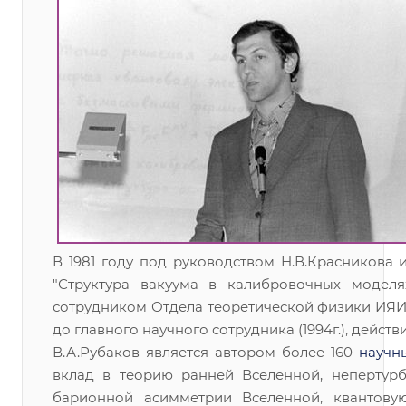
В 1981 году под руководством Н.В.Красникова 
"Структура вакуума в калибровочных модел
сотрудником Отдела теоретической физики ИЯИ,
до главного научного сотрудника (1994г.), действ
В.А.Рубаков является автором более 160
научн
вклад в теорию ранней Вселенной, непертур
барионной асимметрии Вселенной, квантовую