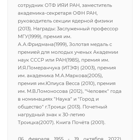
сотрудник ОТФ ИЯИ РАН, заместитель
академика-секретаря ОФН РАН,
руководитель секции ядерной физики
(2013). Награды: 3аслуженный профессор
МГУ(1999), премия им.
А.А.Фридмана(1999), Золотая медаль с
премией для молодых ученых Академии
наук СССР или РАН(1985), премия им.
И.Я.Померанчука (ИТЭФ) (2003), премия
им. академика М.А.Маркова(2005),
премия им.Юлиуса Весса (2010), премия
им. М.В.Ломоносова (2012), "Человек" года
в номинациях "Наука" и "Город и
общество" г.Троицк (2013). Почетный
нагрудный знак к 30-летию
Троицка(2007). Книга Почёта (2001).
(16 февраля 1955 - 19 октября 2022),