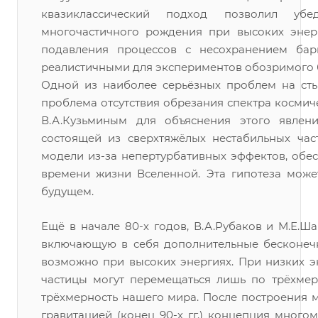
квазиклассический подход позволил убе
многочастичного рождения при высоких энерг
подавления процессов с несохранением бар
реалистичными для экспериментов обозримого 
Одной из наиболее серьёзных проблем на сты
проблема отсутствия обрезания спектра космич
В.А.Кузьминым для объяснения этого явлени
состоящей из сверхтяжёлых нестабильных ча
модели из-за непертурбативных эффектов, обе
времени жизни Вселенной. Эта гипотеза мож
будущем.
Ещё в начале 80-х годов, В.А.Рубаков и М.Е
включающую в себя дополнительные бесконеч
возможно при высоких энергиях. При низких э
частицы могут перемещаться лишь по трёхме
трёхмерность нашего мира. После построения 
гравитацией (конец 90-х гг.) концепция много