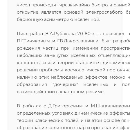
чисел происходят чрезвычайно быстро в ранней
открытие является основой электрослабого б
барионную асимметрию Вселенной.
Цикл работ В.А.Рубакова 70-80-х гг. посвящён 
П.Г.Тиняковым и Г.В.Лаврелашвили, был разра
рождения частиц при изменении пространств
небольших замкнутых Вселенных, отщепляющихс
константы связи теории становятся динамичес
решении проблемы космологической постоянной,
наличию этих наблюдаемых эффектов можно на
образования "дочерних" Вселенных и по
взаимодействии в квантовом режиме.
В работах с Д.Григорьевым и М.Шапошниковым
определенных условиях динамические эффекты
теории класических полей, и на этой основе я
образование солитонных пар и протекание сфал