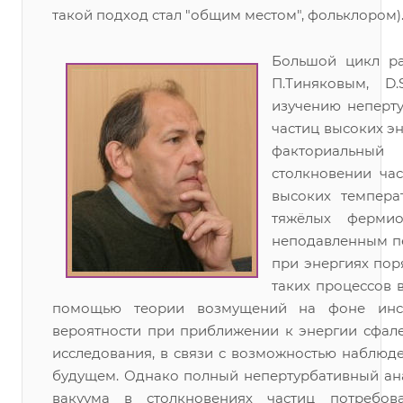
такой подход стал "общим местом", фольклором)
Большой цикл ра
П.Тиняковым, D.
изучению неперту
частиц высоких э
факториальный
столкновении ча
высоких темпера
тяжёлых ферми
неподавленным п
при энергиях пор
таких процессов 
помощью теории возмущений на фоне инста
вероятности при приближении к энергии сфале
исследования, в связи с возможностью наблюд
будущем. Однако полный непертурбативный ана
вакуума в столкновениях частиц потребов