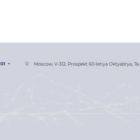
-01
Moscow, V-312, Prospekt 60-letiya Oktyabrya, 7a