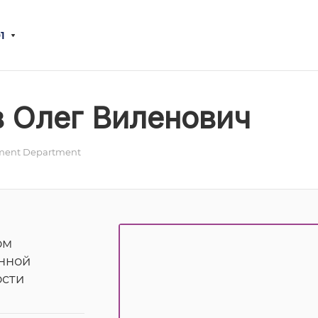
1
 Олег Виленович
ent Department
ом
нной
ости