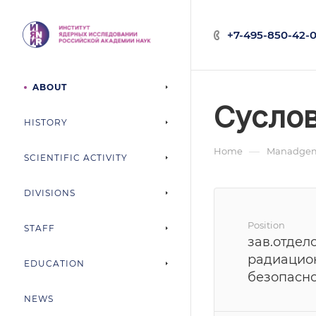
+7-495-850-42-0
ABOUT
Суслов
HISTORY
—
Home
Manadgem
SCIENTIFIC ACTIVITY
DIVISIONS
Position
STAFF
зав.отдел
радиацио
EDUCATION
безопасн
NEWS