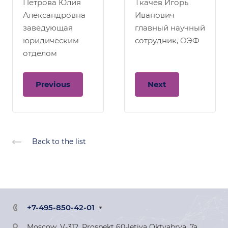
Петрова Юлия
Ткачев Игорь
Александровна
Иванович
заведующая
главный научный
юридическим
сотрудник, ОЭФ
отделом
Previous
Next
Back to the list
+7-495-850-42-01
Moscow, V-312, Prospekt 60-letiya Oktyabrya, 7a