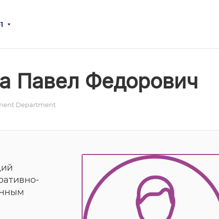
1
а Павел Федорович
ent Department
щий
ративно-
енным