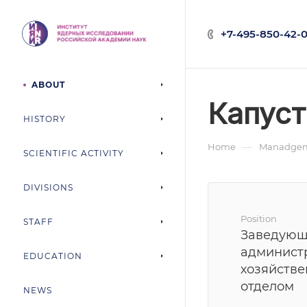
+7-495-850-42-0
ABOUT
Капуст
HISTORY
—
Home
Manadgem
SCIENTIFIC ACTIVITY
DIVISIONS
Position
STAFF
Заведую
админист
EDUCATION
хозяйств
отделом
NEWS