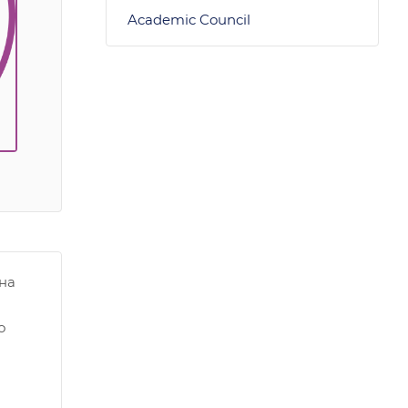
Academic Council
на
о