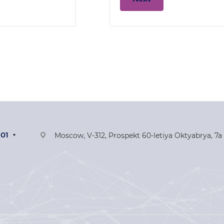
-01
Moscow, V-312, Prospekt 60-letiya Oktyabrya, 7a