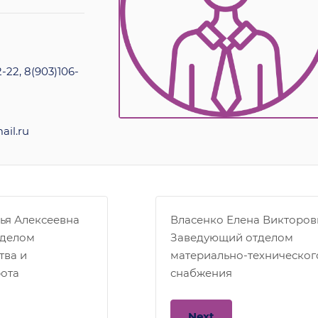
-22, 8(903)106-
il.ru
ья Алексеевна
Власенко Елена Викторов
тделом
Заведующий отделом
тва и
материально-техническог
ота
снабжения
Next