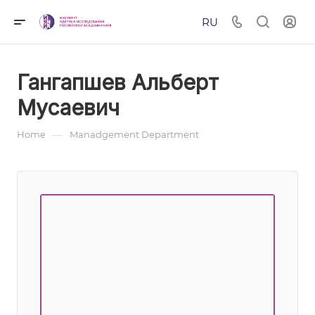
RU
Гангапшев Альберт
Мусаевич
—
Home
Manadgement Department