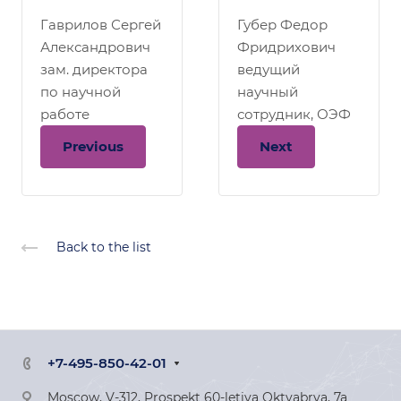
Гаврилов Сергей
Губер Федор
Александрович
Фридрихович
зам. директора
ведущий
по научной
научный
работе
сотрудник, ОЭФ
Previous
Next
Back to the list
+7-495-850-42-01
Moscow, V-312, Prospekt 60-letiya Oktyabrya, 7a