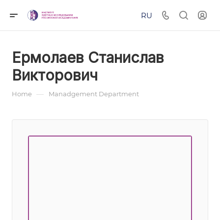
RU
Ермолаев Станислав
Викторович
—
Home
Manadgement Department