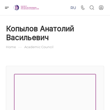
RU
Копылов Анатолий
Васильевич
—
Home
Academic Council