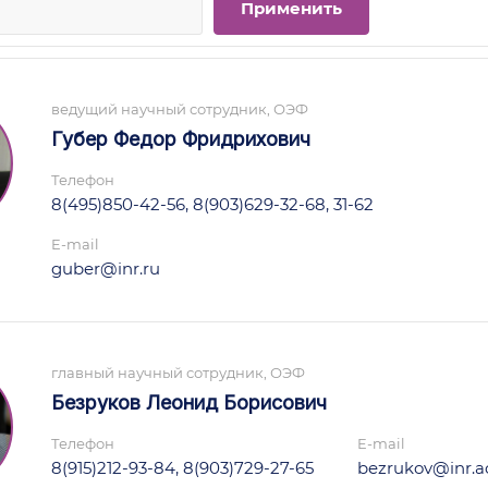
ведущий научный сотрудник, ОЭФ
Губер Федор Фридрихович
Телефон
8(495)850-42-56, 8(903)629-32-68, 31-62
E-mail
guber@inr.ru
главный научный сотрудник, ОЭФ
Безруков Леонид Борисович
Телефон
E-mail
8(915)212-93-84, 8(903)729-27-65
bezrukov@inr.ac