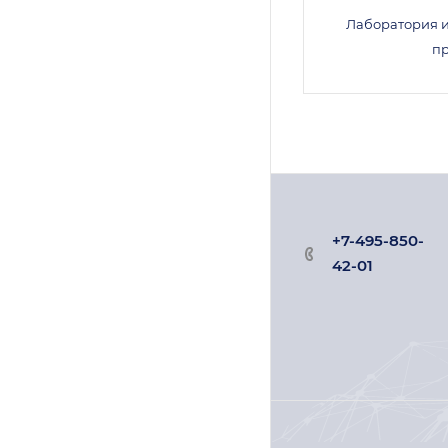
Лаборатория 
п
+7-495-850-
42-01