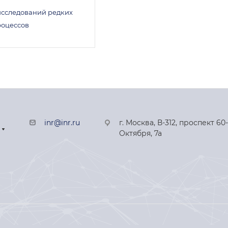
исследований редких
роцессов
inr@inr.ru
г. Москва, В-312, проспект 60
Октября, 7а