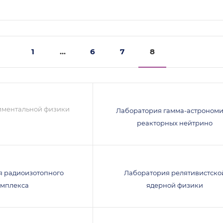
1
...
6
7
8
иментальной физики
Лаборатория гамма-астрономи
реакторных нейтрино
я радиоизотопного
Лаборатория релятивистско
омплекса
ядерной физики