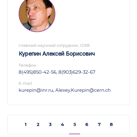
главный научный сотрудник, ОЭФ
Курепин Алексей Борисович
Телефон
8(495)850-42-56, 8(903)629-32-67
E-mail
kurepin@inr.ru, Alexey.Kurepin@cern.ch
1
2
3
4
5
6
7
8