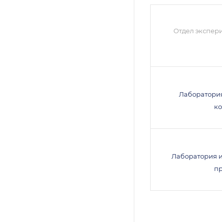
Отдел экспер
Лаборатори
к
Лаборатория 
п