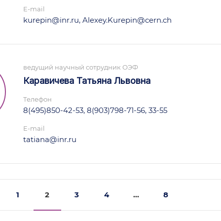
E-mail
kurepin@inr.ru, Alexey.Kurepin@cern.ch
ведущий научный сотрудник ОЭФ
Каравичева Татьяна Львовна
Телефон
8(495)850-42-53, 8(903)798-71-56, 33-55
E-mail
tatiana@inr.ru
1
2
3
4
...
8