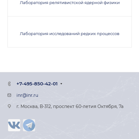
Лаборатория релятивистской ядерной физики
Лаборатория исследований редких процессов
+7-495-850-42-01
inr@inr.ru
г. Москва, В-312, проспект 60-летия Октября, 7а