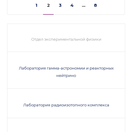
1
2
3
4
...
8
Отдел экспериментальной физики
Лаборатория гамма-астрономии и реакторных
нейтрино
Лаборатория радиоизотопного комплекса