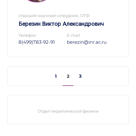
старший научный сотрудник, ОТФ
Березин Виктор Александрович
Телефон
E-mail
8(499)783-92-91
berezin@inr.ac.ru
1
2
3
Отдел теоретической физики