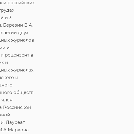
х и российских
трудах
й и 3
 Березин В.А.
оллегии двух
ных журналов
ии и
и рецензент в
их и
ных журналах.
ского и
дного
нного обществ.
 член
а Российской
нной
и. Лауреат
М.А.Маркова