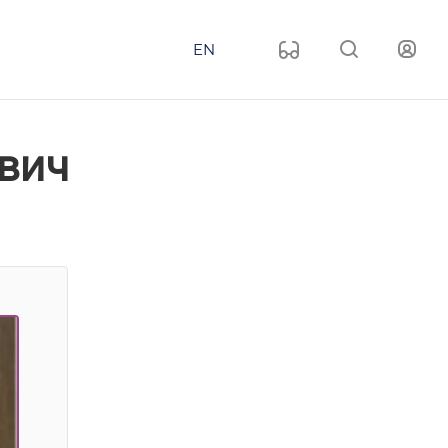
EN
вич