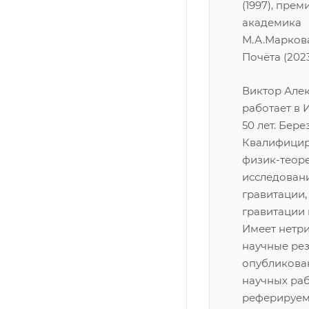
(1997), прем
академика
М.А.Маркова
Почёта (2023
Виктор Але
работает в 
50 лет. Бере
Квалифици
физик-теор
исследовани
гравитации,
гравитации 
Имеет нетр
научные рез
опубликова
научных раб
реферируе