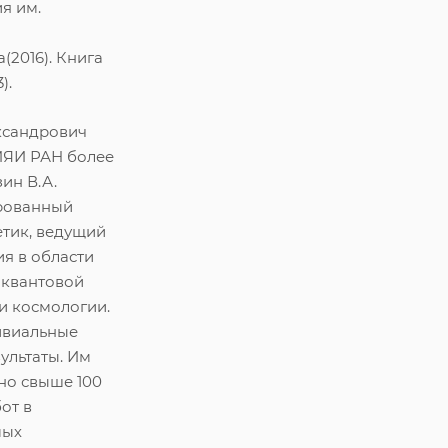
ия им.
(2016). Книга
).
ксандрович
ИЯИ РАН более
зин В.А.
рованный
етик, ведущий
я в области
 квантовой
и космологии.
ивиальные
ультаты. Им
но свыше 100
от в
мых