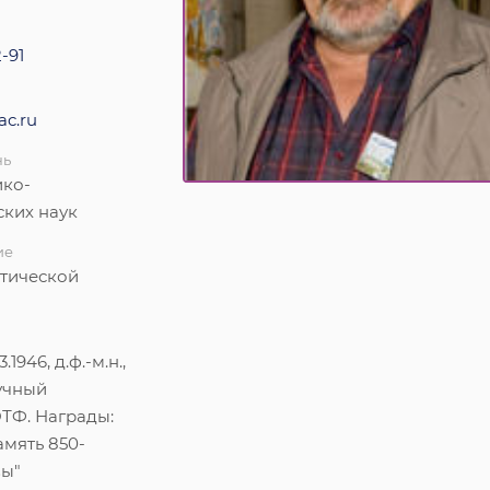
-91
ac.ru
нь
ико-
ских наук
ие
етической
.1946, д.ф.-м.н.,
учный
ТФ. Награды:
амять 850-
вы"