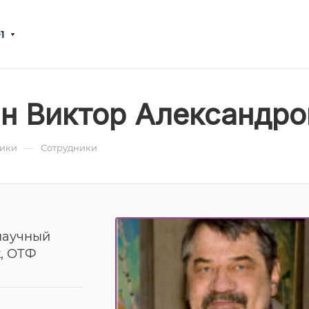
1
н Виктор Александро
—
ники
Сотрудники
научный
, ОТФ