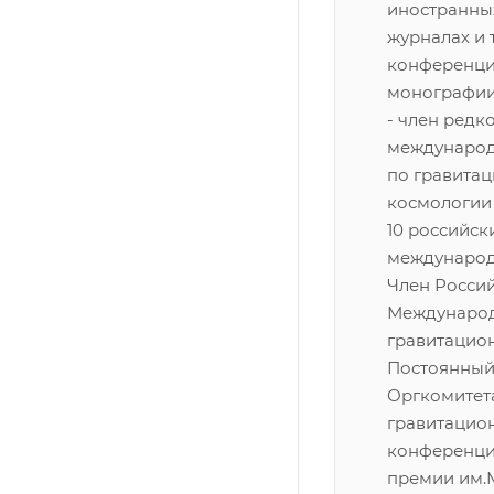
иностранны
журналах и 
конференци
монографии.
- член редк
международ
по гравитац
космологии 
10 российск
международ
Член Россий
Междунаро
гравитацио
Постоянный
Оргкомитет
гравитацио
конференци
премии им.