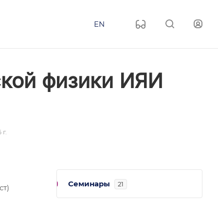
EN
ской физики ИЯИ
г.
Семинары
21
ст)