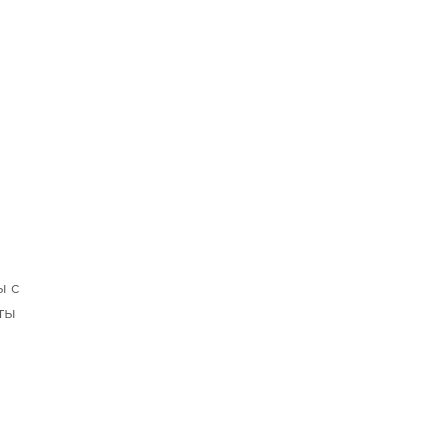
ы с
ты