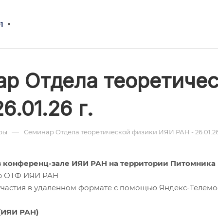
1
р Отдела теоретиче
6.01.26 г.
—
ры
Семинар Отдела теоретической физики ИЯИ РАН - 26.01.26 
0 в конференц-зале ИЯИ РАН на территории Питомника
ар ОТФ ИЯИ РАН
участия в удаленном формате с помощью Яндекс-Телемо
(ИЯИ РАН)