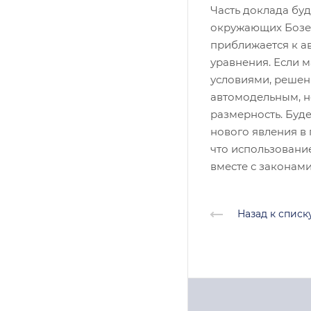
Часть доклада буд
окружающих Бозе-
приближается к а
уравнения. Если 
условиями, решени
автомодельным, 
размерность. Буд
нового явления в 
что использовани
вместе с законам
Назад к списк