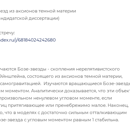
езд из аксионов темной материи
андидатской диссертации)
тречу:
andex.ru/j/68184024242680
учаются Бозе-звезды - скопления нерелятивистского
Эйнштейна, состоящего из аксионов темной материи,
самогравитацией. Изучаются вращающиеся Бозе-звезд
м моментом. Аналитически доказывается, что эти объек
произвольном ненулевом угловом моменте, если
тиц притягивающее или пренебрежимо малое. Наконец,
о, что в моделях с достаточно сильным отталкивающим
зе-звезда с угловым моментом равным 1 стабильна.