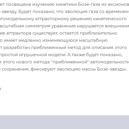
ет посвящена изучению кинетики Бозе-газа из аксионов
звезду. Будет показано, что эволюция газа со временем
втомодельному аттракторному решению кинетического
масштабная симметрия уравнения нарушается внешними
е аттрактора существует, остается приблизительно
но имеет медленно изменяющуюся масштабную
ет разработан приближенный метод для описания этого
простой игрушечной модели. А также будет показано,
е этого нового метода "приближенной" автомодельности
и сохранения, фиксируют эволюцию массы Бозе-звезды.
у