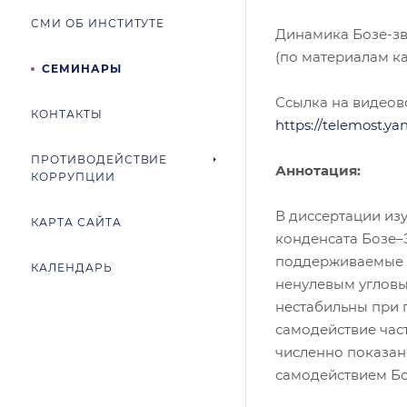
СМИ ОБ ИНСТИТУТЕ
Динамика Бозе-зв
(по материалам к
СЕМИНАРЫ
Ссылка на видеовс
КОНТАКТЫ
https://telemost.y
ПРОТИВОДЕЙСТВИЕ
Аннотация:
КОРРУПЦИИ
В диссертации из
КАРТА САЙТА
конденсата Бозе–
поддерживаемые 
КАЛЕНДАРЬ
ненулевым угловы
нестабильны при 
самодействие час
численно показан
самодействием Бо