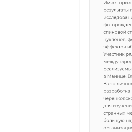
Имеет приз
результаты 
исследован
фоторожден
спиновой с
нуклонов, 
эффектов вб
Участник ря
международ
реализуемых
в Майнце, B
В его лично
разработка
черенковск
для изучен
странных ме
большую на
организаци