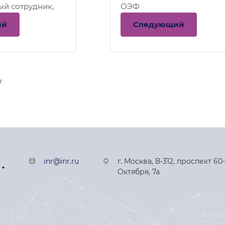
ый сотрудник,
ОЭФ
ий
Следующий
у
inr@inr.ru
г. Москва, В-312, проспект 60
Октября, 7а