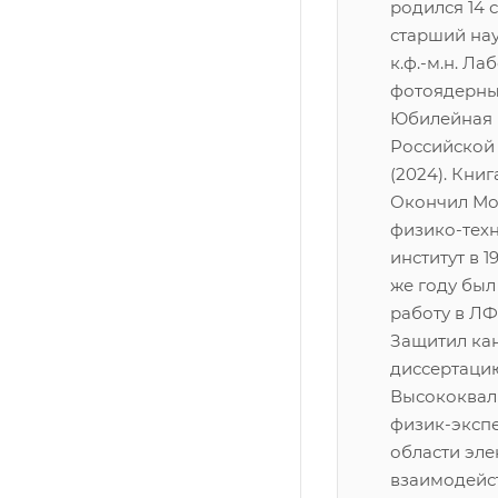
родился 14 с
старший на
к.ф.-м.н. Л
фотоядерны
Юбилейная м
Российской
(2024). Книг
Окончил Мо
физико-тех
институт в 1
же году был
работу в Л
Защитил ка
диссертацию
Высококва
физик-эксп
области эл
взаимодейст