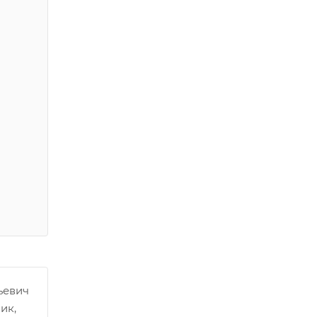
ьевич
ик,