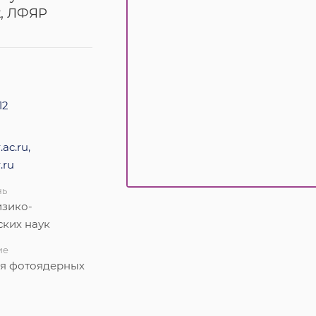
к, ЛФЯР
12
ac.ru,
.ru
нь
изико-
ских наук
ие
я фотоядерных