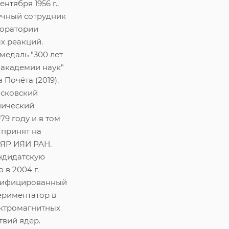
ентября 1956 г.,
учный сотрудник
аборатории
х реакций.
едаль "300 лет
 академии наук"
а Почёта (2019).
сковский
нический
979 году и в том
 принят на
ФЯР ИЯИ РАН.
ндидатскую
 в 2004 г.
лифицированный
ериментатор в
ектромагнитных
вий ядер.