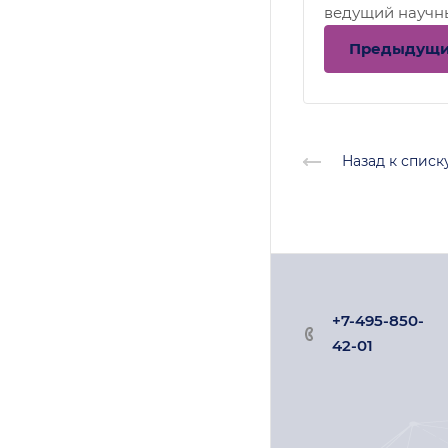
ведущий научн
ОУК
Предыдущ
Назад к списк
+7-495-850-
42-01