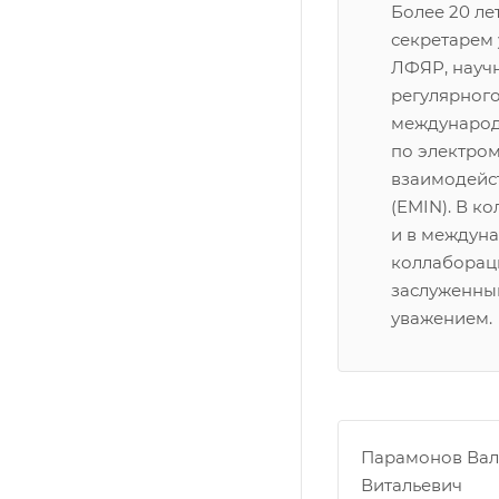
Более 20 ле
секретарем 
ЛФЯР, науч
регулярног
международ
по электро
взаимодейс
(EMIN). В к
и в междун
коллаборац
заслуженны
уважением.
Парамонов Вал
Витальевич