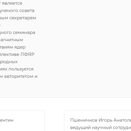
т является
ученого совета
ным секретарем
о
ного семинара
магнитным
твиям ядер
оллективе ЛФЯР
ародных
иях пользуется
м авторитетом и
ентин
Пшеничнов Игорь Анатол
ведущий научный сотрудн