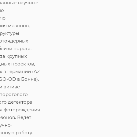
нанные научные
по
ию
ия мезонов,
труктуры
фотоядерных
лизи порога.
да крупных
ных проектов,
 в Германии (А2
GO-OD в Бонне).
м активе
 порогового
ого детектора
ия фоторождения
зонов. Ведет
учно-
онную работу.