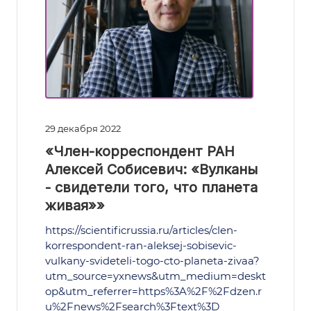
29 декабря 2022
«Член-корреспондент РАН
Алексей Собисевич: «Вулканы
- свидетели того, что планета
живая»»
https://scientificrussia.ru/articles/clen-
korrespondent-ran-aleksej-sobisevic-
vulkany-svideteli-togo-cto-planeta-zivaa?
utm_source=yxnews&utm_medium=deskt
op&utm_referrer=https%3A%2F%2Fdzen.r
u%2Fnews%2Fsearch%3Ftext%3D