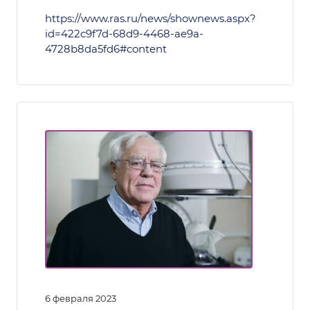
https://www.ras.ru/news/shownews.aspx?
id=422c9f7d-68d9-4468-ae9a-
4728b8da5fd6#content
6 февраля 2023