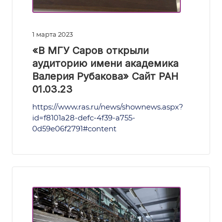
1 марта 2023
«В МГУ Саров открыли
аудиторию имени академика
Валерия Рубакова» Сайт РАН
01.03.23
https://www.ras.ru/news/shownews.aspx?
id=f8101a28-defc-4f39-a755-
0d59e06f2791#content