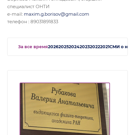
специалист ОНТИ
e-mail:
maxim.g.borisov@gmail.com
телефон : 89031891833
За все время
2026
2025
2024
2023
2022
2021
СМИ о нас.