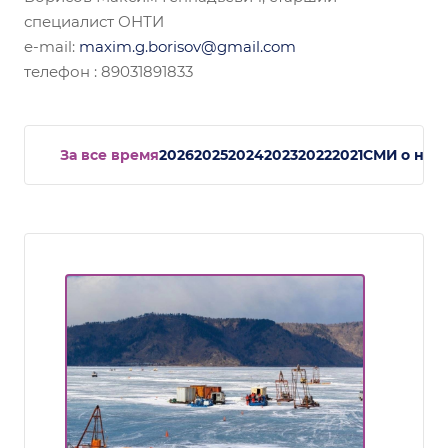
специалист ОНТИ
e-mail:
maxim.g.borisov@gmail.com
телефон : 89031891833
За все время
2026
2025
2024
2023
2022
2021
СМИ о нас.