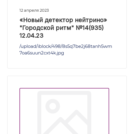
12 апреля 2023
«Новый детектор нейтрино»
"Городской ритм" №14(935)
12.04.23
/upload/iblock/498/8s5q7be2j68tanh5wm
7oa6suun2cxt4k.jpg