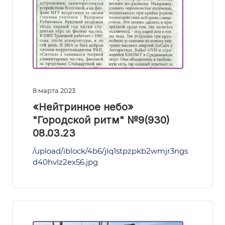
8 марта 2023
«Нейтринное небо»
"Городской ритм" №9(930)
08.03.23
/upload/iblock/4b6/jlq1stpzpkb2wmjr3ngs
d40hvlz2ex56.jpg