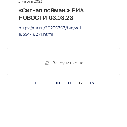
3 марта 2023
«Сигнал пойман.» РИА
НОВОСТИ 03.03.23
https://ria.ru/20230303/baykal-
1855448271.html
Загрузить еще
1
...
10
11
12
13