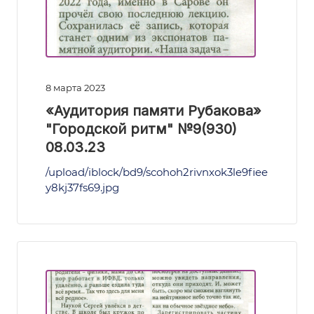
8 марта 2023
«Аудитория памяти Рубакова»
"Городской ритм" №9(930)
08.03.23
/upload/iblock/bd9/scohoh2rivnxok3le9fiee
y8kj37fs69.jpg