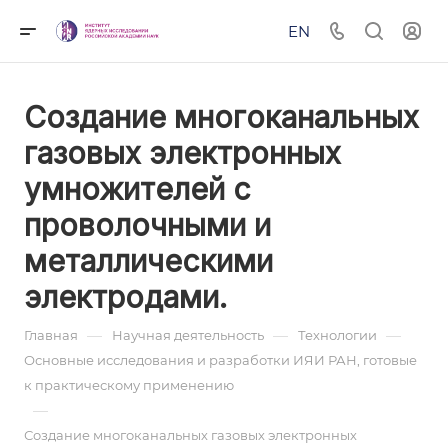
EN
Создание многоканальных
газовых электронных
умножителей с
проволочными и
металлическими
электродами.
—
—
—
Главная
Научная деятельность
Технологии
Основные исследования и разработки ИЯИ РАН, готовые
к практическому применению
—
Создание многоканальных газовых электронных