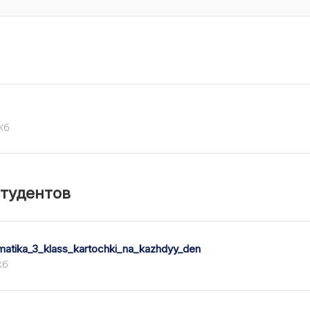
 Кб
студентов
atika_3_klass_kartochki_na_kazhdyy_den
Кб