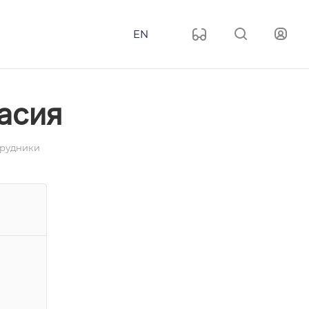
EN
асия
трудники