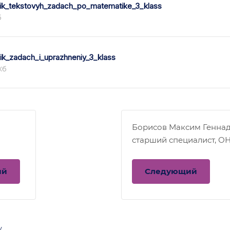
ik_tekstovyh_zadach_po_matematike_3_klass
б
ik_zadach_i_uprazhneniy_3_klass
Кб
Борисов Максим Генна
старший специалист, О
ий
Следующий
у