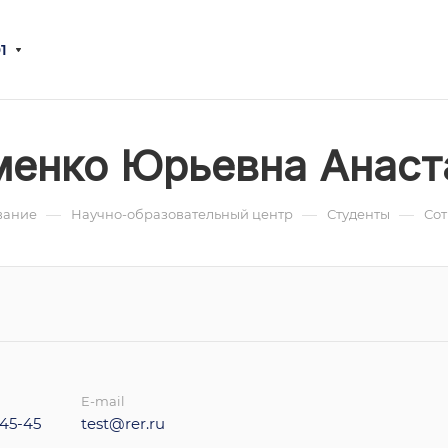
1
менко Юрьевна Анаст
—
—
—
вание
Научно-образовательный центр
Студенты
Со
E-mail
-45-45
test@rer.ru