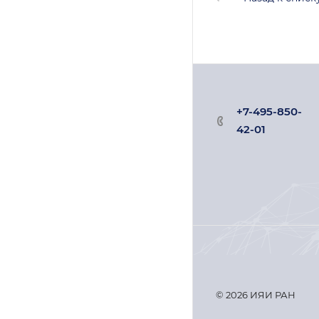
+7-495-850-
42-01
© 2026 ИЯИ РАН