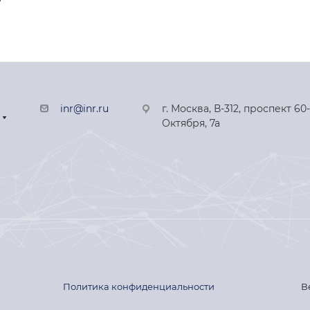
inr@inr.ru
г. Москва, В-312, проспект 60
Октября, 7а
Политика конфиденциальности
В