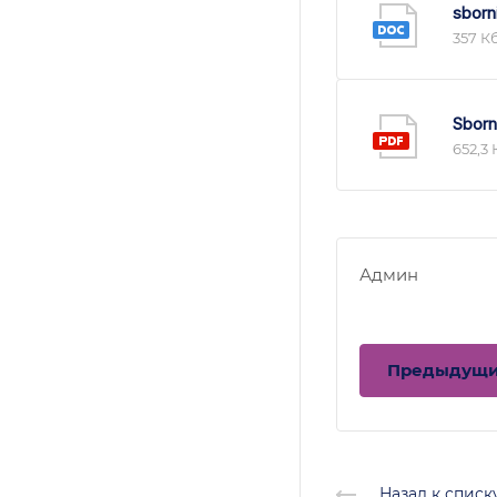
sborn
357 К
Sborn
652,3 
Админ
Предыдущ
Назад к списк