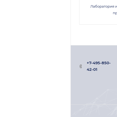
Лаборатория 
п
+7-495-850-
42-01