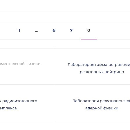
1
...
6
7
8
иментальной физики
Лаборатория гамма-астрономи
реакторных нейтрино
я радиоизотопного
Лаборатория релятивистско
омплекса
ядерной физики