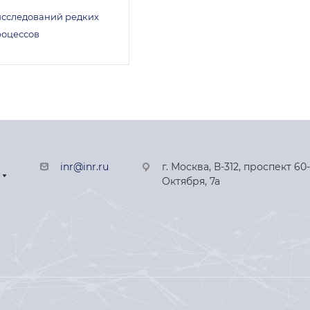
исследований редких
роцессов
inr@inr.ru
г. Москва, В-312, проспект 60
Октября, 7а