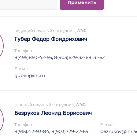
ведущий научный сотрудник, ОЭФ
Губер Федор Фридрихович
Телефон
8(495)850-42-56, 8(903)629-32-68, 31-62
E-mail
guber@inr.ru
главный научный сотрудник, ОЭФ
Безруков Леонид Борисович
Телефон
E-mail
8(915)212-93-84, 8(903)729-27-65
bezrukov@inr.ac