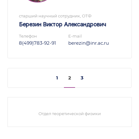
старший научный сотрудник, ОТФ
Березин Виктор Александрович
Телефон
E-mail
8(499)783-92-91
berezin@inr.ac.ru
1
2
3
Отдел теоретической физики