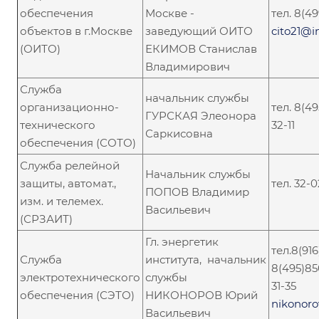
обеспечения
Москве -
тел. 8(4
объектов в г.Москве
заведующий ОИТО
cito21@in
(ОИТО)
ЕКИМОВ Станислав
Владимирович
Служба
начальник службы
организационно-
тел. 8(4
ГУРСКАЯ Элеонора
технического
32-11
Саркисовна
обеспечения (СОТО)
Служба релейной
Начальник службы
защиты, автомат.,
тел. 32-0
ПОПОВ Владимир
изм. и телемех.
Васильевич
(СРЗАИТ)
Гл. энергетик
тел.8(916
Служба
института, начальник
8(495)85
электротехнического
службы
31-35
обеспечения (СЭТО)
НИКОНОРОВ Юрий
nikonor
Васильевич