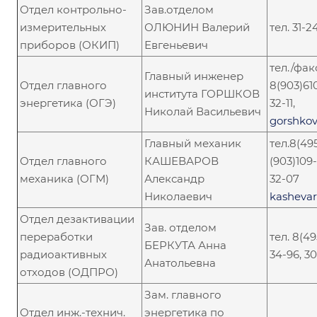
Отдел контрольно-
Зав.отделом
измерительных
ОЛЮНИН Валерий
тел. 31-2
приборов (ОКИП)
Евгеньевич
тел./фак
Главный инженер
Отдел главного
8(903)610
института ГОРШКОВ
энергетика (ОГЭ)
32-11,
Николай Васильевич
gorshkov
Главный механик
тел.8(495
Отдел главного
КАШЕВАРОВ
(903)109-
механика (ОГМ)
Александр
32-07
Николаевич
kashevar
Отдел дезактивации
Зав. отделом
переработки
тел. 8(4
БЕРКУТА Анна
радиоактивных
34-96, 3
Анатольевна
отходов (ОДПРО)
Зам. главного
Отдел инж.-технич.
энергетика по