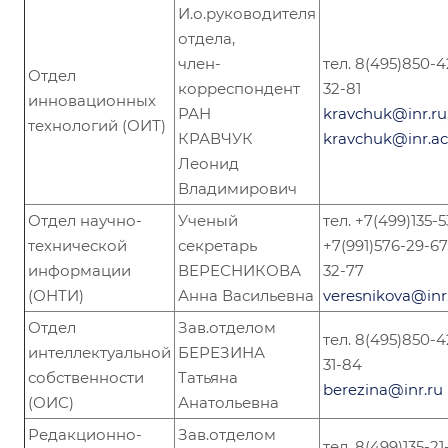
И.о.руководителя
отдела,
член-
тел. 8(495)850-4
Отдел
корреспондент
32-81
инновационных
РАН
kravchuk@inr.ru
технологий (ОИТ)
КРАВЧУК
kravchuk@inr.ac
Леонид
Владимирович
Отдел научно-
Ученый
тел. +7(499)135-5
технической
секретарь
+7(991)576-29-67
информации
ВЕРЕСНИКОВА
32-77
(ОНТИ)
Анна Васильевна
veresnikova@inr
Отдел
Зав.отделом
тел. 8(495)850-4
интеллектуальной
БЕРЕЗИНА
31-84
собственности
Татьяна
berezina@inr.ru
(ОИС)
Анатольевна
Редакционно-
Зав.отделом
тел. 8(499)135-21