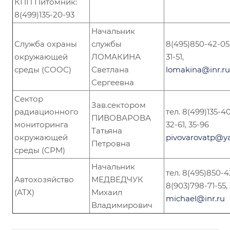
КПП Питомник:
8(499)135-20-93
Начальник
Служба охраны
службы
8(495)850-42-05
окружающей
ЛОМАКИНА
31-51,
среды (СООС)
Светлана
lomakina@inr.ru
Сергеевна
Сектор
Зав.сектором
радиационного
тел. 8(499)135-40
ПИВОВАРОВА
мониторинга
32-61, 35-96
Татьяна
окружающей
pivovarovatp@y
Петровна
среды (СРМ)
Начальник
тел. 8(495)850-4
Автохозяйство
МЕДВЕДЧУК
8(903)798-71-55, 
(АТХ)
Михаил
michael@inr.ru
Владимирович