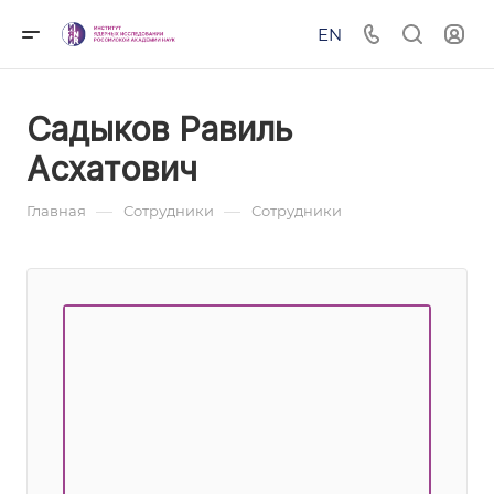
EN
Садыков Равиль
Асхатович
—
—
Главная
Сотрудники
Сотрудники