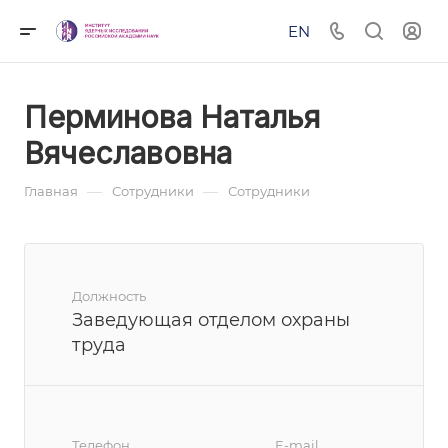
EN
Перминова Наталья
Вячеславовна
—
—
Главная
Сотрудники
Сотрудники
Должность
Заведующая отделом охраны
труда
Телефон
E-mail