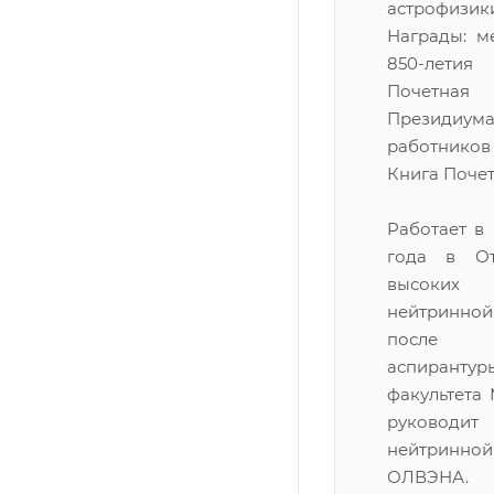
астрофиз
Награды: м
850-летия 
Почетн
Президиум
работнико
Книга Почета
Pаботает в 
года в От
высоки
нейтринно
после 
аспиранту
факультета 
руководит
нейтринно
ОЛВЭНА.