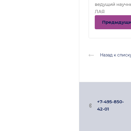
ведущий научн
ЛАЯ
Предыдущ
Назад к списк
+7-495-850-
42-01