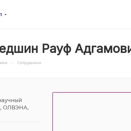
1
едшин Рауф Адгамов
—
ники
Сотрудники
научный
к, ОЛВЭНА,