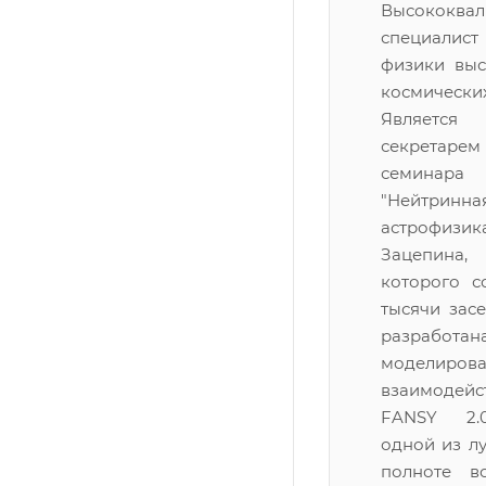
Высококва
специали
физики выс
космиче
Является
секретар
семина
"Нейтрин
астрофиз
Зацепин
которого с
тысячи зас
разработ
моделиров
взаимодей
FANSY 2.
одной из л
полноте в