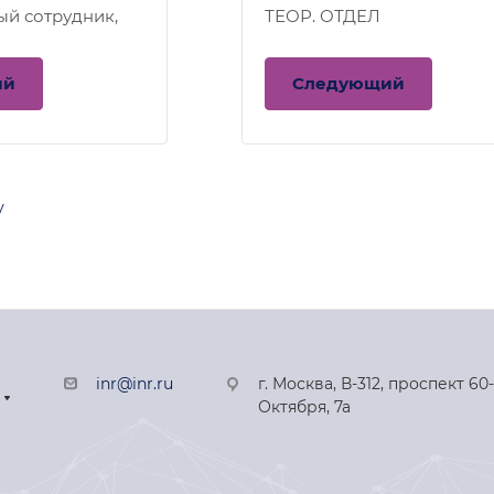
ый сотрудник,
ТЕОР. ОТДЕЛ
ий
Следующий
у
inr@inr.ru
г. Москва, В-312, проспект 60
Октября, 7а