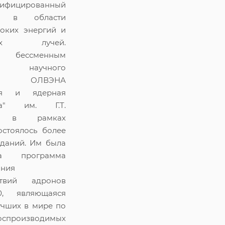
лифицированный
ст в области
оких энергий и
ских лучей.
 бессменным
ем научного
ра ОЛВЭНА
ная и ядерная
ика" им. Г.Т.
а, в рамках
остоялось более
еданий. Им была
ана программа
ания
ствий адронов
0, являющаяся
учших в мире по
оспроизводимых