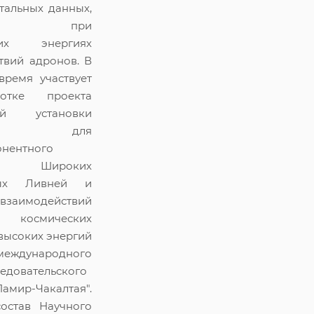
тальных данных,
енных при
оких энергиях
твий адронов. В
время участвует
отке проекта
ной установки
-XXI" для
нентного
ия Широких
ных Ливней и
заимодействий
х космических
высоких энергий
международного
ледовательского
мир-Чакалтая".
остав Научного