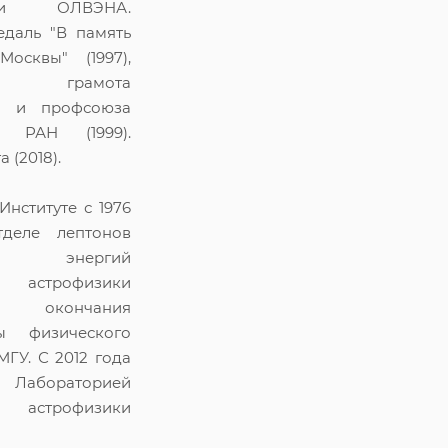
ики ОЛВЭНА.
едаль "В память
Москвы" (1997),
ая грамота
а и профсоюза
в РАН (1999).
 (2018).
Институте с 1976
деле лептонов
х энергий
й астрофизики
окончания
ры физического
МГУ. С 2012 года
 Лабораторией
й астрофизики