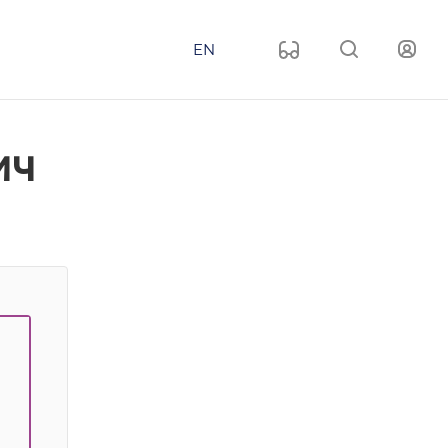
EN
ич