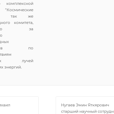
о комплексной
 "Космические
 а так же
ного комитета,
ающего за
ю
дных
зиумов по
твиям
ских лучей
х энергий.
ихаил
Нугаев Эмин Яткярович
старший научный сотрудн