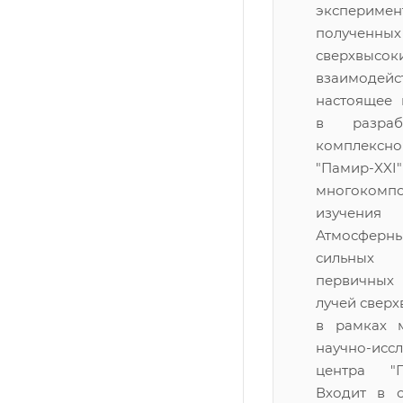
эксперимен
получ
сверхвыс
взаимодейс
настоящее 
в разраб
комплекс
"Памир
многокомпо
изучен
Атмосфер
сильных в
первичны
лучей сверх
в рамках 
научно-исс
центра "Па
Входит в с