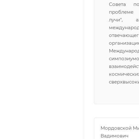
Совета п
проблеме
лучи",
международ
отвеч
организаци
Междунаро
симпо
взаимодейс
космиче
сверхвысоки
Мордовской М
Вадимович