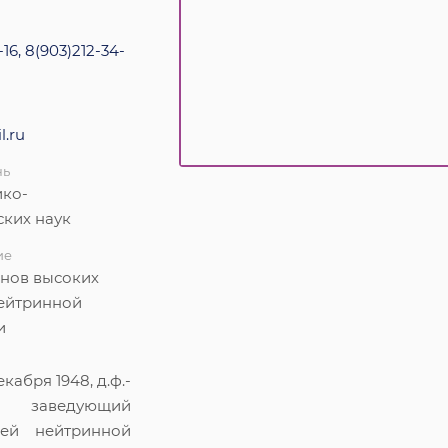
16, 8(903)212-34-
.ru
нь
ико-
ских наук
ие
онов высоких
нейтринной
и
кабря 1948, д.ф.-
заведующий
ией нейтринной