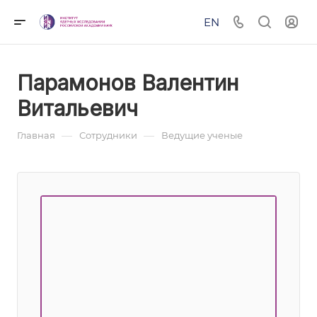
EN
Парамонов Валентин
Витальевич
—
—
Главная
Сотрудники
Ведущие ученые