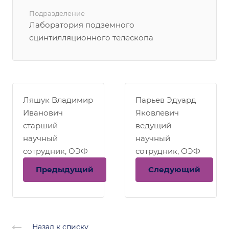
Подразделение
Лаборатория подземного
сцинтилляционного телескопа
Ляшук Владимир
Парьев Эдуард
Иванович
Яковлевич
старший
ведущий
научный
научный
сотрудник, ОЭФ
сотрудник, ОЭФ
Предыдущий
Следующий
Назад к списку