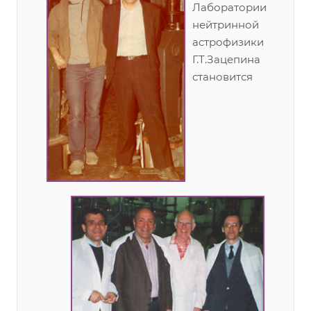
Лаборатории
нейтринной
астрофизики
Г.Т.Зацепина
становится