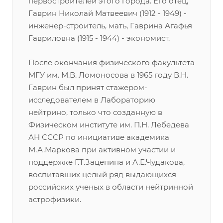
первостроителей этого города. Его отец,
Гаврин Николай Матвеевич (1912 - 1949) -
инженер-строитель, мать, Гаврина Агафья
Гавриловна (1915 - 1944) - экономист.
После окончания физического факультета
МГУ им. М.В. Ломоносова в 1965 году В.Н.
Гаврин был принят стажером-
исследователем в Лабораторию
нейтрино, только что созданную в
Физическом институте им. П.Н. Лебедева
АН СССР по инициативе академика
М.А.Маркова при активном участии и
поддержке Г.Т.Зацепина и А.Е.Чудакова,
воспитавших целый ряд выдающихся
российских ученых в области нейтринной
астрофизики.