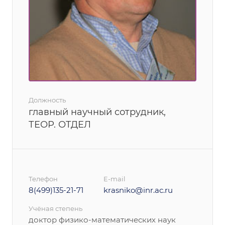
Должность
главный научный сотрудник,
ТЕОР. ОТДЕЛ
Телефон
E-mail
8(499)135-21-71
krasniko@inr.ac.ru
Учёная степень
доктор физико-математических наук