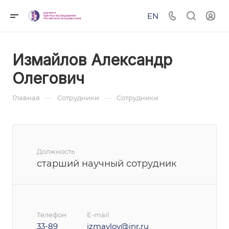
EN
Измайлов Александр
Олегович
—
—
Главная
Сотрудники
Сотрудники
Должность
старший научный сотрудник
Телефон
E-mail
33-89
izmaylov@inr.ru