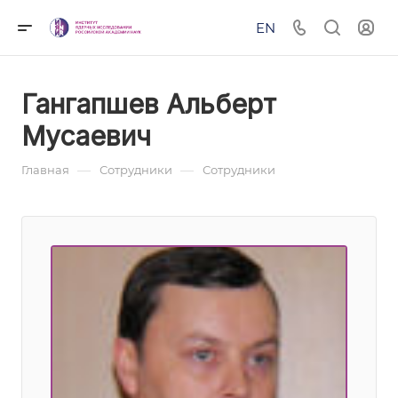
EN
Гангапшев Альберт
Мусаевич
—
—
Главная
Сотрудники
Сотрудники