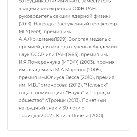
сотрудник ОТФ ИЯИ РАН, заместитель
академика-секретаря ОФН РАН,
руководитель секции ядерной физики
(2013). Награды: 3аслуженный профессор
МГУ(1999), премия им.
А.А.Фридмана(1999), Золотая медаль с
премией для молодых ученых Академии
наук СССР или РАН(1985), премия им.
И.Я.Померанчука (ИТЭФ) (2003), премия
им. академика М.А.Маркова(2005),
премия им.Юлиуса Весса (2010), премия
им. М.В.Ломоносова (2012), "Человек"
года в номинациях "Наука" и "Город и
общество" г.Троицк (2013). Почетный
нагрудный знак к 30-летию
Троицка(2007). Книга Почёта (2001).