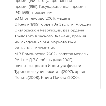
премия(1982), Государственная
премия(1951), Государственная премия
РФ(1998), премия им.
Б.М.Понтекорво(2001), медаль
О'Келли(1999), орден За Заслуги IV, орден
Октябрьской Революции, два ордена
Трудового Красного Знамени, премия
им. академика М.А.Маркова ИЯИ
РАН(2002), премия им.
М.В.Ломоносова(2002), золотая медаль
РАН им.Д.В.Скобельцына(2005),
почетный доктор Института физики
Туринского университета(2007), орден
Почета(2008). Книга Почёта (2000).