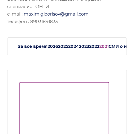
специалист ОНТИ
e-mail:
maxim.g.borisov@gmail.com
телефон : 89031891833
За все время
2026
2025
2024
2023
2022
2021
СМИ о нас.