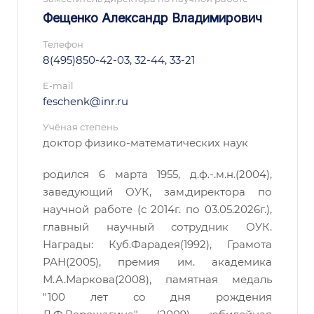
Фещенко Александр Владимирович
Телефон
8(495)850-42-03, 32-44, 33-21
E-mail
feschenk@inr.ru
Учёная степень
доктор физико-математических наук
родился 6 марта 1955, д.ф.-.м.н.(2004),
заведующий ОУК, зам.директора по
научной работе (с 2014г. по 03.05.2026г.),
главный научный сотрудник ОУК.
Награды: Куб.Фарадея(1992), Грамота
РАН(2005), премия им. академика
М.А.Маркова(2008), памятная медаль
"100 лет со дня рождения