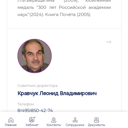
Л.Ф.Верещагина" (2009), юбилейная
медаль "300 лет Российской академии
наук"(2024). Книга Почёта (2005).
Советник директора
Кравчук Леонид Владимирович
Телефон
8(495)850-42-74
E-mail
Главная
Кабинет
Контакты
Сотрудники
Документы
kravchuk@inr.ru, kravchuk@inr.ac.ru