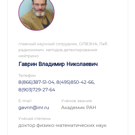
главный научный сотрудник, ОЛВЭНА, Лаб.
радиохимич. методов детектирования
нейтрино
Гаврин Владимир Николаевич
Телефон
8(866)387-51-04, 8(495)850-42-66,
8(903)729-27-64
E-mail
Учёное звание
gavrin@inr.ru
Академик РАН
Учёная степень
доктор физико-математических наук