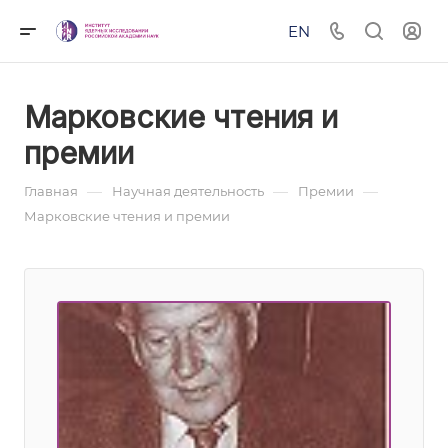
EN
Марковские чтения и
премии
—
—
—
Главная
Научная деятельность
Премии
Марковские чтения и премии