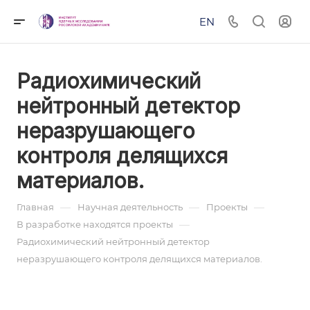
EN
Радиохимический
нейтронный детектор
неразрушающего
контроля делящихся
материалов.
—
—
—
Главная
Научная деятельность
Проекты
—
В разработке находятся проекты
Радиохимический нейтронный детектор
неразрушающего контроля делящихся материалов.