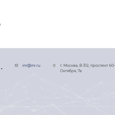
у
inr@inr.ru
г. Москва, В-312, проспект 60
Октября, 7а