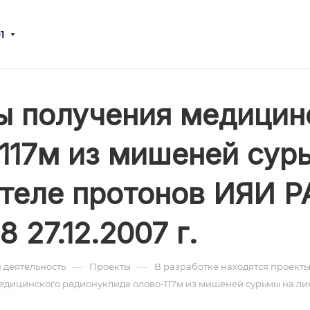
1
 получения медицин
117м из мишеней сур
теле протонов ИЯИ Р
 27.12.2007 г.
—
—
 деятельность
Проекты
В разработке находятся проект
дицинского радионуклида олово-117м из мишеней сурьмы на ли