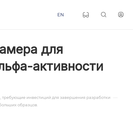
EN
амера для
льфа-активности
—
, требующие инвестиций для завершения разработки
больших образцов.