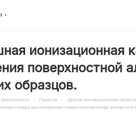
1
ная ионизационная к
ния поверхностной а
х образцов.
—
—
 деятельность
Проекты
Другие инновационные проекты
онная камера для измерения поверхностной альфа-активности 