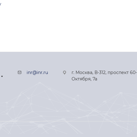
у
inr@inr.ru
г. Москва, В-312, проспект 60
Октября, 7а