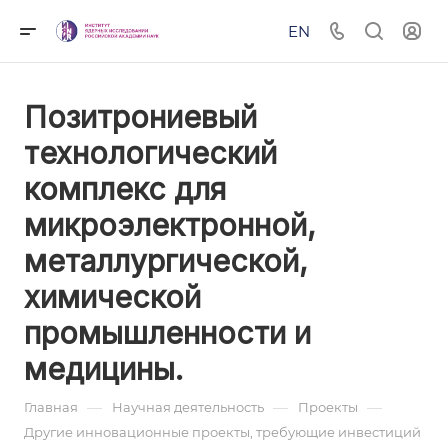
EN
Позитрониевый
технологический
комплекс для
микроэлектронной,
металлургической,
химической
промышленности и
медицины.
—
—
—
Главная
Научная деятельность
Проекты
Другие инновационные проекты, требующие инвестиций