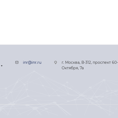
inr@inr.ru
г. Москва, В-312, проспект 60
Октября, 7а