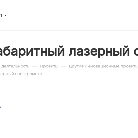
1
баритный лазерный 
—
—
 деятельность
Проекты
Другие инновационные проекты
ерный спектрометр.
у