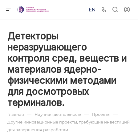
EN
Детекторы
неразрушающего
контроля сред, веществ и
материалов ядерно-
физическими методами
для досмотровых
терминалов.
—
—
—
Главная
Научная деятельность
Проекты
Другие инновационные проекты, требующие инвестиций
для завершения разработки
—