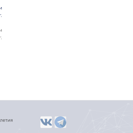
и
.
и
.
-летия