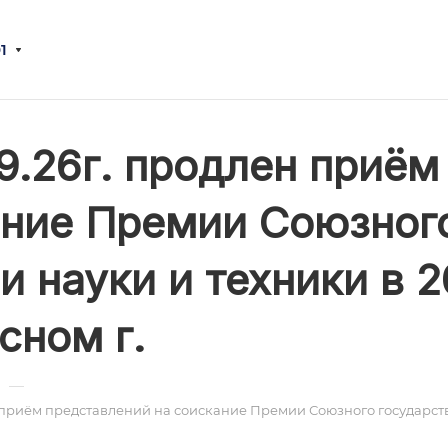
1
09.26г. продлен приё
ние Премии Союзного
и науки и техники в 
сном г.
—
н приём представлений на соискание Премии Союзного государства