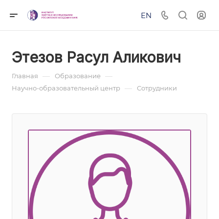
EN
Этезов Расул Аликович
—
—
Главная
Образование
—
Научно-образовательный центр
Сотрудники