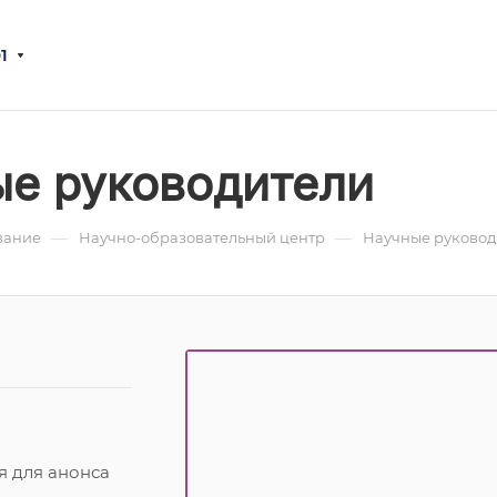
1
е руководители
—
—
вание
Научно-образовательный центр
Научные руковод
 для анонса