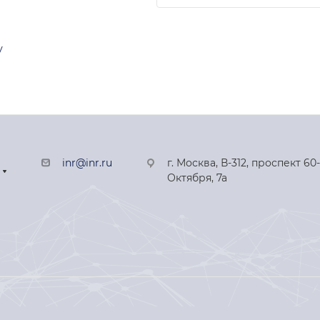
у
inr@inr.ru
г. Москва, В-312, проспект 60
Октября, 7а