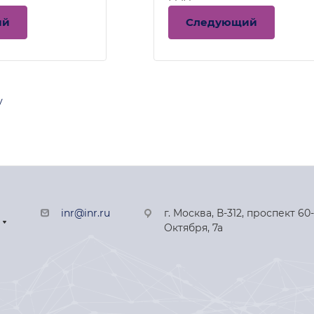
ий
Следующий
у
inr@inr.ru
г. Москва, В-312, проспект 60
Октября, 7а