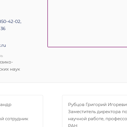
)850-42-02,
-36
.ru
нь
изико-
ских наук
сандр
Рубцов Григорий Игореви
Заместитель директора п
ый сотрудник
научной работе, професс
РАН