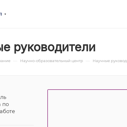
1
е руководители
—
—
вание
Научно-образовательный центр
Научные руковод
ель
 по
аботе