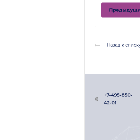
Предыдущ
Назад к списк
+7-495-850-
42-01