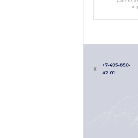
данных в 
ас
+7-495-850-
42-01