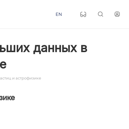
EN
ьших данных в
е
астиц и астрофизике
зике