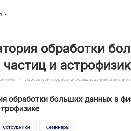
1
тория обработки бол
 частиц и астрофизик
—
деления
Лаборатория обработки больших данных в физике ч
я обработки больших данных в фи
строфизике
Сотрудники
Семинары