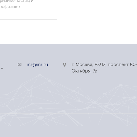
физике частиц и
трофизике
inr@inr.ru
г. Москва, В-312, проспект 60
Октября, 7а