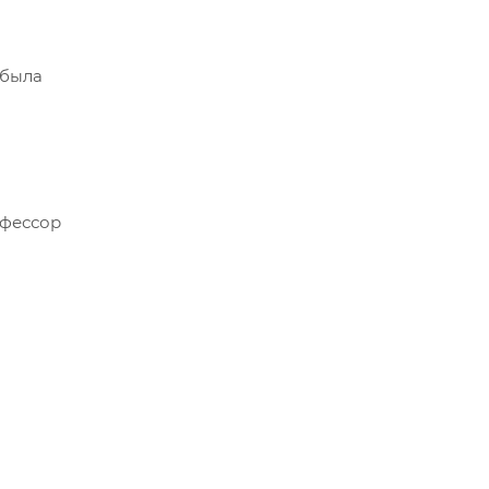
 была
офессор