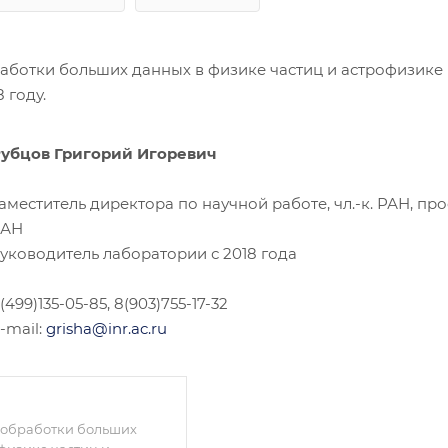
аботки больших данных в физике частиц и астрофизике
 году.
убцов Григорий Игоревич
аместитель директора по научной работе, чл.-к. РАН, пр
РАН
уководитель лаборатории с 2018 года
(499)135-05-85, 8(903)755-17-32
-mail:
grisha@inr.ac.ru
 обработки больших