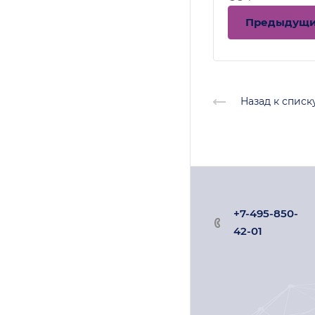
Предыдущ
Назад к списк
+7-495-850-
42-01