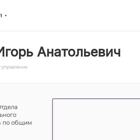
1
Игорь Анатольевич
 управления
Отдела
ьного
а по общим