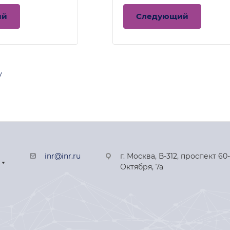
ий
Следующий
у
inr@inr.ru
г. Москва, В-312, проспект 60
Октября, 7а