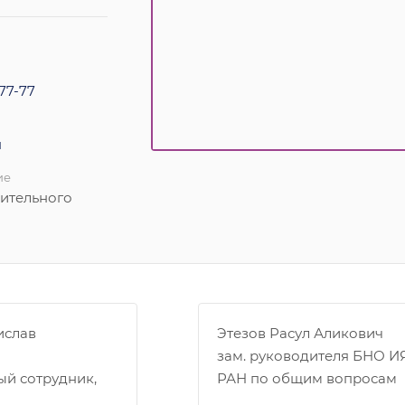
-77-77
u
ие
рительного
ислав
Этезов Расул Аликович
зам. руководителя БНО И
ый сотрудник,
РАН по общим вопросам